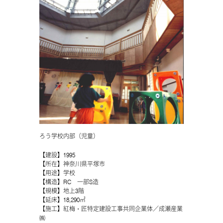
ろう学校内部（児童）
【建設】1995
【所在】神奈川県平塚市
【用途】学校
【構造】RC 一部S造
【規模】地上3階
【延床】18,290㎡
【施工】紅梅・匠特定建設工事共同企業体／成瀬産業
㈱