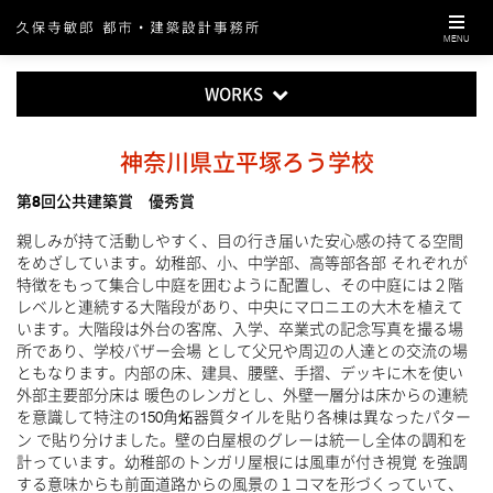
ナ
ビ
MENU
ゲ
ー
シ
WORKS
ョ
ン
神奈川県立平塚ろう学校
第8回公共建築賞 優秀賞
親しみが持て活動しやすく、目の行き届いた安心感の持てる空間
をめざしています。幼稚部、小、中学部、高等部各部 それぞれが
特徴をもって集合し中庭を囲むように配置し、その中庭には２階
レベルと連続する大階段があり、中央にマロニエの大木を植えて
います。大階段は外台の客席、入学、卒業式の記念写真を撮る場
所であり、学校バザー会場 として父兄や周辺の人達との交流の場
ともなります。内部の床、建具、腰壁、手摺、デッキに木を使い
外部主要部分床は 暖色のレンガとし、外壁一層分は床からの連続
を意識して特注の150角炻器質タイルを貼り各棟は異なったパター
ン で貼り分けました。壁の白屋根のグレーは統一し全体の調和を
計っています。幼稚部のトンガリ屋根には風車が付き視覚 を強調
する意味からも前面道路からの風景の１コマを形づくっていて、