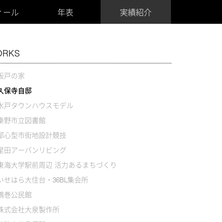
ィール
年表
実績紹介
ORKS
板戸の家
久保寺自邸
水戸タウンハウスモデル
秦野市立図書館
都心型市街地設計競技
星田アーバンリビング
東海大学駅前周辺 活力あるまちづくり
いせはら大住台・36BL集会所
鶴巻公民館
株式会社大泉製作所