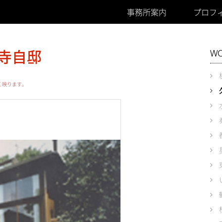
事務所案内
プロフ
寺自邸
W
く映ります。