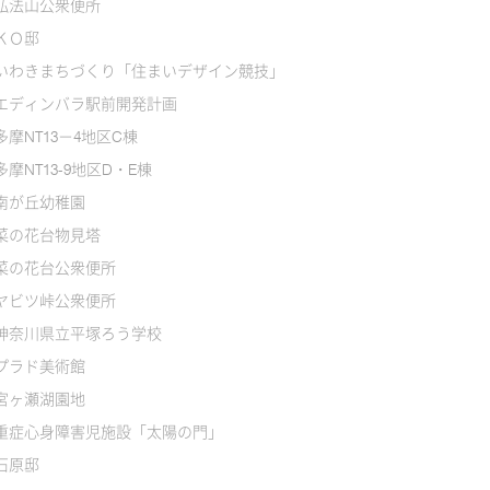
弘法山公衆便所
ＫＯ邸
いわきまちづくり「住まいデザイン競技」
エディンバラ駅前開発計画
多摩NT13－4地区C棟
多摩NT13-9地区D・E棟
南が丘幼稚園
菜の花台物見塔
菜の花台公衆便所
ヤビツ峠公衆便所
神奈川県立平塚ろう学校
プラド美術館
宮ヶ瀬湖園地
重症心身障害児施設「太陽の門」
石原邸